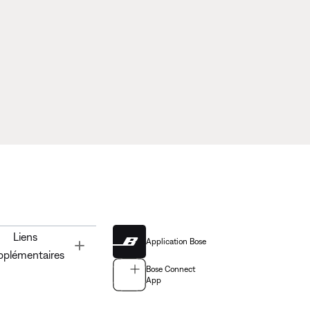
Liens
Application Bose
Toggle
pplémentaires
Bose Connect
App