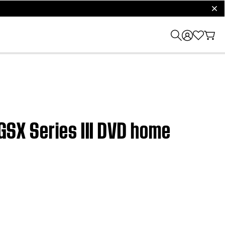
clos
 GSX Series III DVD home