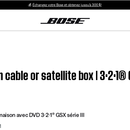
💰
Échangez votre Bose et obtenez jusqu’à 300 $!
cable or satellite box | 3·2·1®
ison avec DVD 3·2·1® GSX série III
1