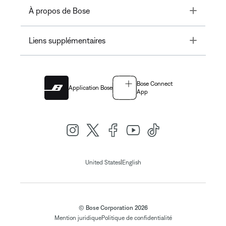
Toggle
À propos de Bose
Toggle
Liens supplémentaires
Bose Connect
Application Bose
App
|
United States
English
© Bose Corporation 2026
Mention juridique
Politique de confidentialité