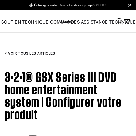
💰
Échangez votre Bose et obtenez jusqu’à 300 $!
clos
SOUTIEN TECHNIQUE
COMMANDES
ASSISTANCE TECHNIQUE
VOIR TOUS LES ARTICLES
3·2·1® GSX Series III DVD
home entertainment
system | Configurer votre
produit