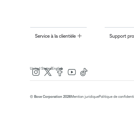
Toggle
Service à la clientèle
Support pro
|
United States
English
© Bose Corporation 2026
Mention juridique
Politique de confidenti