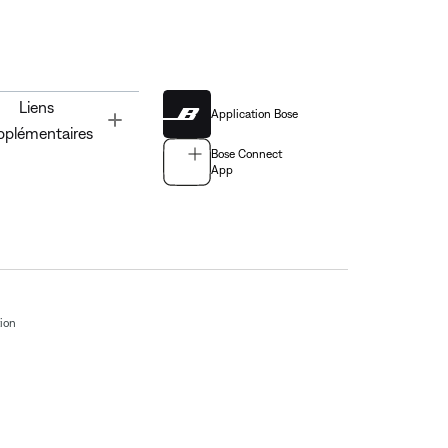
Liens
Application Bose
Toggle
pplémentaires
Bose Connect
App
tion