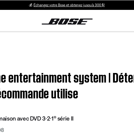
💰
Échangez votre Bose et obtenez jusqu’à 300 $!
me entertainment system | Dét
lécommande utilise
ison avec DVD 3·2·1® série II
08