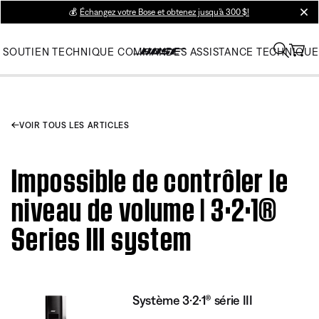
💰
Échangez votre Bose et obtenez jusqu’à 300 $!
clos
SOUTIEN TECHNIQUE
COMMANDES
ASSISTANCE TECHNIQUE
VOIR TOUS LES ARTICLES
Impossible de contrôler le
niveau de volume | 3·2·1®
Series III system
Système 3·2·1® série III