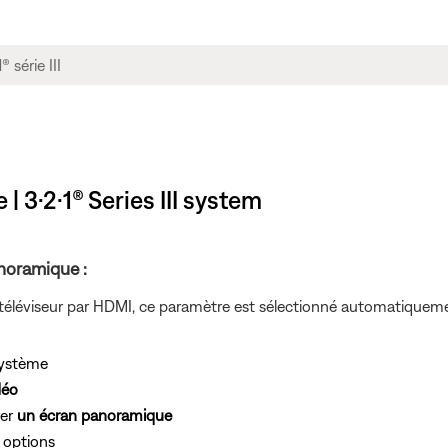
 | 3·2·1® Series III system
anoramique :
téléviseur par HDMI, ce paramètre est sélectionné automatiqueme
système
déo
ner
un écran panoramique
s options