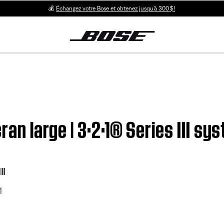
💰
Échangez votre Bose et obtenez jusqu’à 300 $!
ran large | 3·2·1® Series III sy
II
1