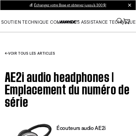
💰
Échangez votre Bose et obtenez jusqu’à 300 $!
clos
SOUTIEN TECHNIQUE
COMMANDES
ASSISTANCE TECHNIQUE
VOIR TOUS LES ARTICLES
AE2i audio headphones |
Emplacement du numéro de
série
Écouteurs audio AE2i