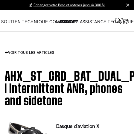
💰
Échangez votre Bose et obtenez jusqu’à 300 $!
clos
SOUTIEN TECHNIQUE
COMMANDES
ASSISTANCE TECHNIQUE
VOIR TOUS LES ARTICLES
AHX_ST_CRD_BAT_DUAL_
| Intermittent ANR, phones
and sidetone
Casque d'aviation X