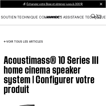
💰
Échangez votre Bose et obtenez jusqu’à 300 $!
clos
SOUTIEN TECHNIQUE
COMMANDES
ASSISTANCE TECHNIQUE
VOIR TOUS LES ARTICLES
Acoustimass® 10 Series III
home cinema speaker
system | Configurer votre
produit