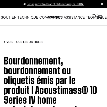
💰
Échangez votre Bose et obtenez jusqu’à 300 $!
clos
SOUTIEN TECHNIQUE
COMMANDES
ASSISTANCE TECHNIQUE
VOIR TOUS LES ARTICLES
Bourdonnement,
bourdonnement ou
cliquetis émis par le
produit | Acoustimass® 10
Series IV home