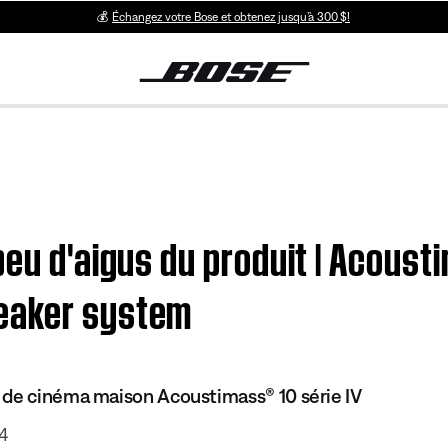
💰
Échangez votre Bose et obtenez jusqu’à 300 $!
peu d'aigus du produit | Acoust
eaker system
 de cinéma maison Acoustimass® 10 série IV
4