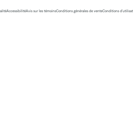
alité
Accessibilité
Avis sur les témoins
Conditions générales de vente
Conditions d'utilisa