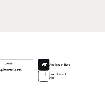
Liens
Application Bose
Toggle
pplémentaires
Bose Connect
App