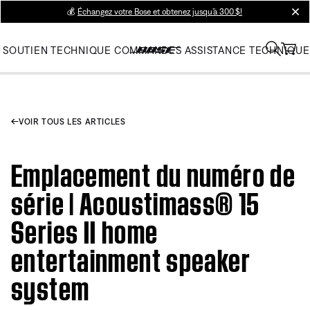
💰
Échangez votre Bose et obtenez jusqu’à 300 $!
clos
SOUTIEN TECHNIQUE
COMMANDES
ASSISTANCE TECHNIQUE
VOIR TOUS LES ARTICLES
Emplacement du numéro de
série | Acoustimass® 15
Series II home
entertainment speaker
system