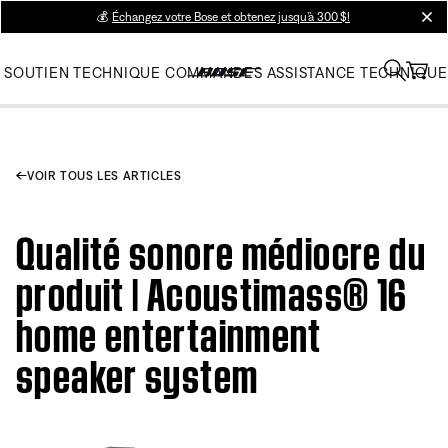
💰
Échangez votre Bose et obtenez jusqu’à 300 $!
clos
SOUTIEN TECHNIQUE
COMMANDES
ASSISTANCE TECHNIQUE
VOIR TOUS LES ARTICLES
Qualité sonore médiocre du
produit | Acoustimass® 16
home entertainment
speaker system