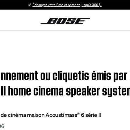
💰
Échangez votre Bose et obtenez jusqu’à 300 $!
ement ou cliquetis émis par l
 II home cinema speaker syste
de cinéma maison Acoustimass® 6 série II
06