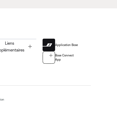
Liens
Application Bose
Toggle
pplémentaires
Bose Connect
App
tion