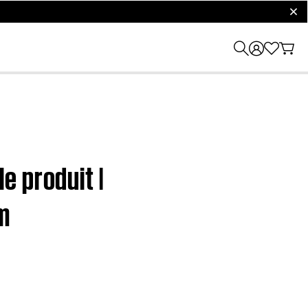
clos
e produit |
m