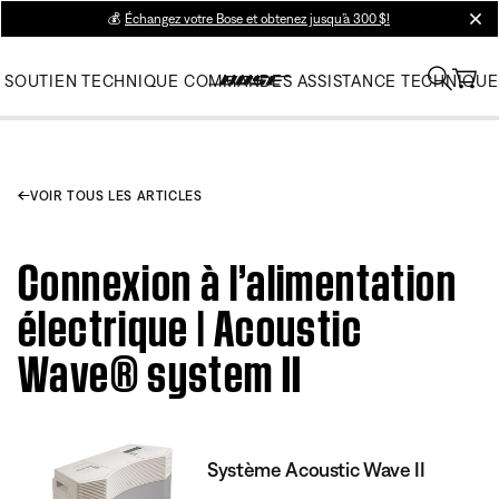
💰
Échangez votre Bose et obtenez jusqu’à 300 $!
clos
SOUTIEN TECHNIQUE
COMMANDES
ASSISTANCE TECHNIQUE
VOIR TOUS LES ARTICLES
Connexion à l’alimentation
électrique | Acoustic
Wave® system II
Système Acoustic Wave II