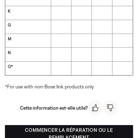
K
G
M
N
O*
*For use with non-Bose link products only
Cette information est-elle utile?
COMMENCER LA RÉPARATION OU LE
REMPLACEMENT