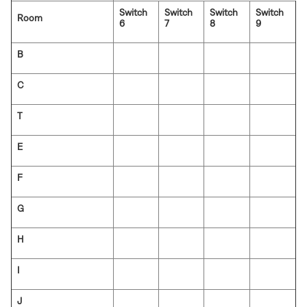
Switch
Switch
Switch
Switch
Room
6
7
8
9
B
C
T
E
F
G
H
I
J