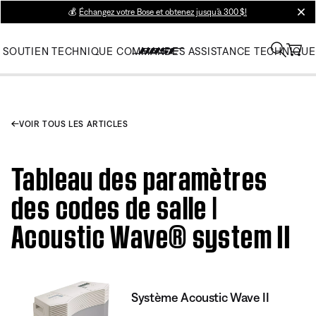
💰
Échangez votre Bose et obtenez jusqu’à 300 $!
clos
SOUTIEN TECHNIQUE
COMMANDES
ASSISTANCE TECHNIQUE
VOIR TOUS LES ARTICLES
Tableau des paramètres
des codes de salle |
Acoustic Wave® system II
Système Acoustic Wave II