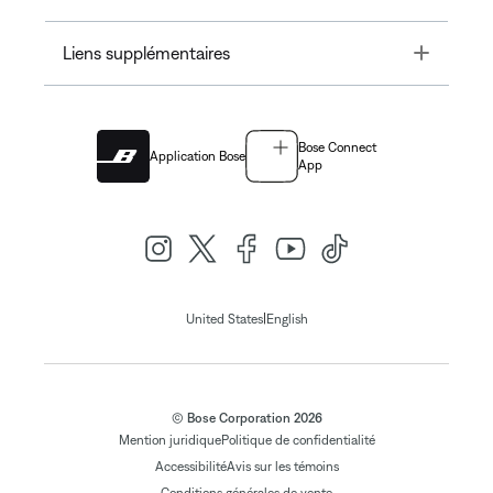
Toggle
Liens supplémentaires
Bose Connect
Application Bose
App
|
United States
English
© Bose Corporation 2026
Mention juridique
Politique de confidentialité
Accessibilité
Avis sur les témoins