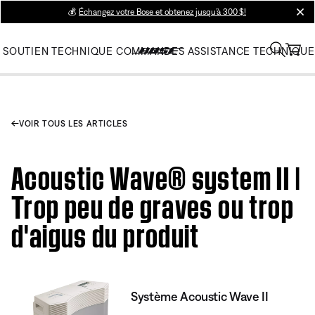
💰
Échangez votre Bose et obtenez jusqu’à 300 $!
clos
SOUTIEN TECHNIQUE
COMMANDES
ASSISTANCE TECHNIQUE
VOIR TOUS LES ARTICLES
Acoustic Wave® system II |
Trop peu de graves ou trop
d'aigus du produit
Système Acoustic Wave II