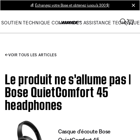
💰
Échangez votre Bose et obtenez jusqu’à 300 $!
clos
SOUTIEN TECHNIQUE
COMMANDES
ASSISTANCE TECHNIQUE
VOIR TOUS LES ARTICLES
Le produit ne s’allume pas |
Bose QuietComfort 45
headphones
Casque d’écoute Bose
QuietComfort 45