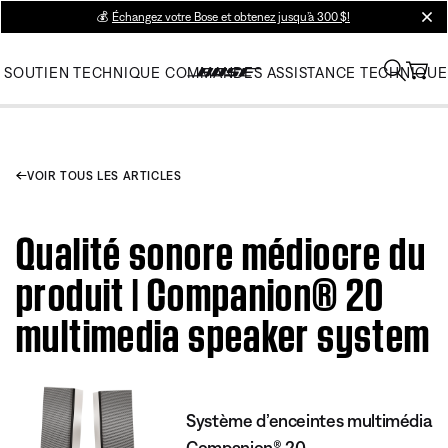
💰
Échangez votre Bose et obtenez jusqu’à 300 $!
clos
SOUTIEN TECHNIQUE
COMMANDES
ASSISTANCE TECHNIQUE
VOIR TOUS LES ARTICLES
Qualité sonore médiocre du
produit | Companion® 20
multimedia speaker system
Système d’enceintes multimédia
Companion® 20