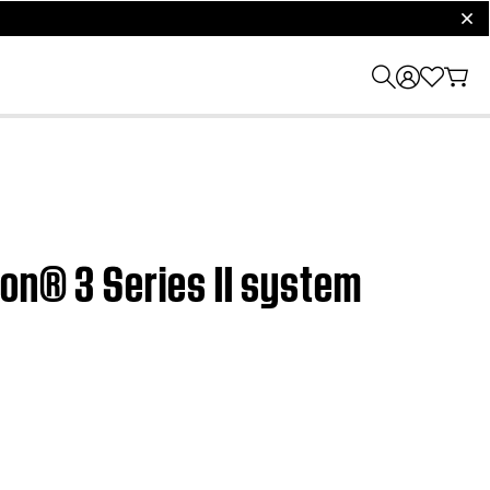
clos
ion® 3 Series II system