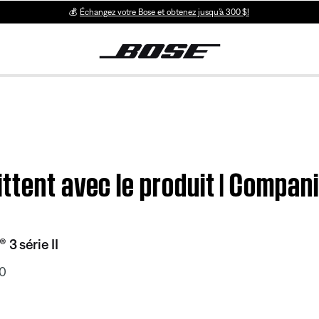
💰
Échangez votre Bose et obtenez jusqu’à 300 $!
ttent avec le produit | Compan
3 série II
10