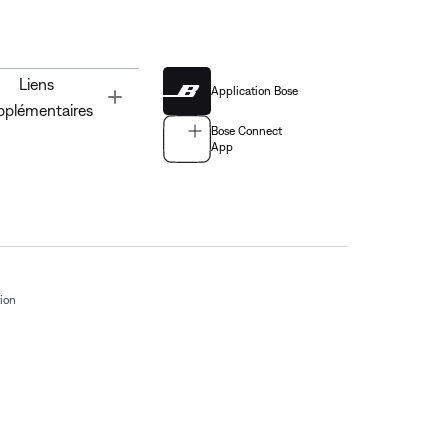
Liens
Application Bose
Toggle
pplémentaires
Bose Connect
App
tion