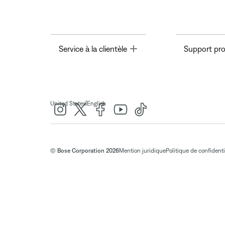
Toggle
Service à la clientèle
Support pro
|
United States
English
© Bose Corporation 2026
Mention juridique
Politique de confidenti