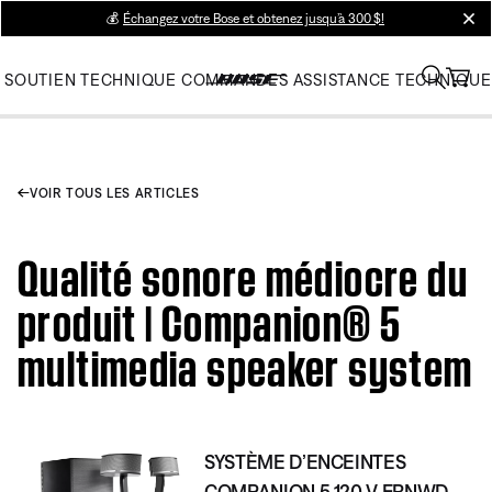
💰
Échangez votre Bose et obtenez jusqu’à 300 $!
clos
SOUTIEN TECHNIQUE
COMMANDES
ASSISTANCE TECHNIQUE
VOIR TOUS LES ARTICLES
Qualité sonore médiocre du
produit | Companion® 5
multimedia speaker system
SYSTÈME D’ENCEINTES
COMPANION 5 120 V FRNWD