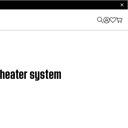
clos
 theater system