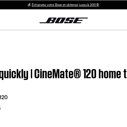
💰
Échangez votre Bose et obtenez jusqu’à 300 $!
 quickly | CineMate® 120 home
120
5