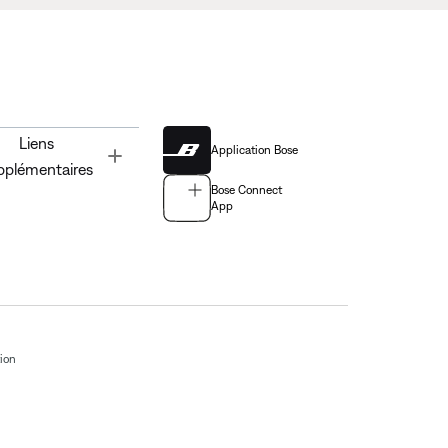
Liens
Application Bose
Toggle
pplémentaires
Bose Connect
App
tion