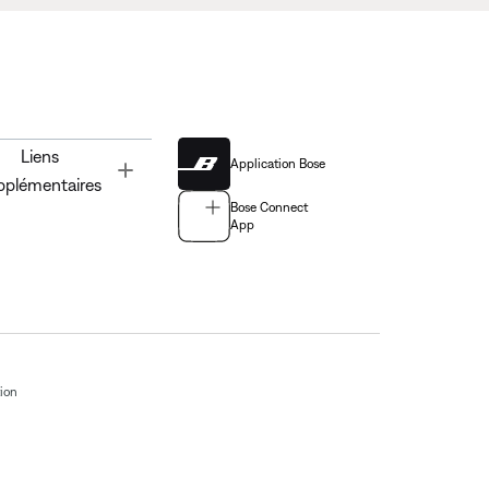
Liens
Application Bose
Toggle
pplémentaires
Bose Connect
App
tion