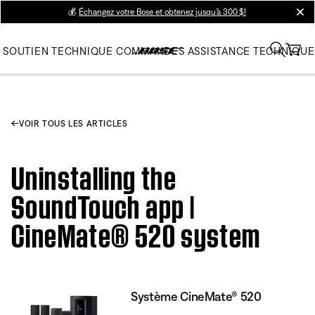
💰
Échangez votre Bose et obtenez jusqu’à 300 $!
clos
SOUTIEN TECHNIQUE
COMMANDES
ASSISTANCE TECHNIQUE
VOIR TOUS LES ARTICLES
Uninstalling the
SoundTouch app |
CineMate® 520 system
Système CineMate® 520