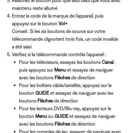
Relâchez le bouton pour que seul celui que vous avez
maintenu reste allumé
Entrez le code de la marque de l'appareil, puis
appuyez sur le bouton
Vol+
Conseil : Si les six boutons de source sur votre
télécommande clignotent trois fois, un code invalide
a été saisi
Vérifiez si la télécommande contrôle l'appareil :
Pour les téléviseurs, essayez les boutons
Canal
,
puis appuyez sur
Menu
et essayez de naviguer
avec les boutons
Flèches
de direction
Pour les boîtiers câble/satellite, appuyez sur le
bouton
GUIDE
et essayez de naviguer avec les
boutons
Flèches
de direction
Pour les lecteurs DVD/Blu-ray
,
appuyez sur le
bouton
Menu
ou
GUIDE
et essayez de naviguer
avec les boutons
Flèches
de direction
Pour les consoles de jeu,
essayez de naviguer avec