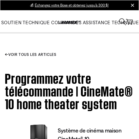
💰
Échangez votre Bose et obtenez jusqu’à 300 $!
clos
SOUTIEN TECHNIQUE
COMMANDES
ASSISTANCE TECHNIQUE
VOIR TOUS LES ARTICLES
Programmez votre
télécommande | CineMate®
10 home theater system
Système de cinéma maison
CineMate® 10