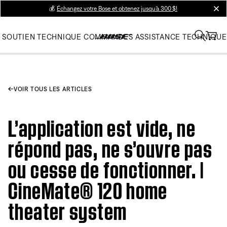
💰
Échangez votre Bose et obtenez jusqu’à 300 $!
clos
SOUTIEN TECHNIQUE
COMMANDES
ASSISTANCE TECHNIQUE
VOIR TOUS LES ARTICLES
L’application est vide, ne
répond pas, ne s’ouvre pas
ou cesse de fonctionner. |
CineMate® 120 home
theater system