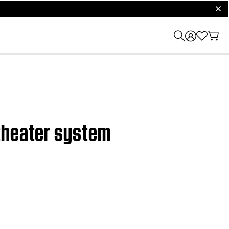
clos
 theater system