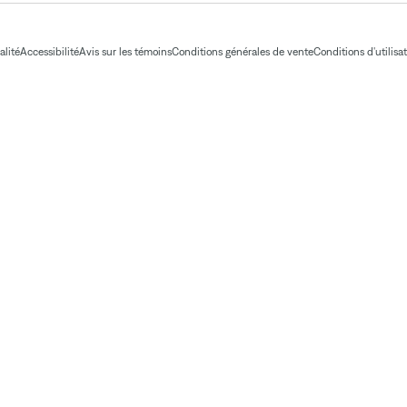
alité
Accessibilité
Avis sur les témoins
Conditions générales de vente
Conditions d'utilisa