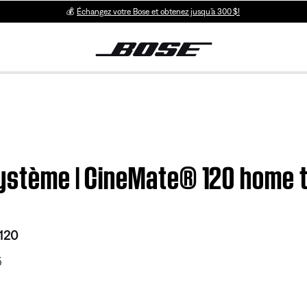
💰
Échangez votre Bose et obtenez jusqu’à 300 $!
 système | CineMate® 120 home
120
5