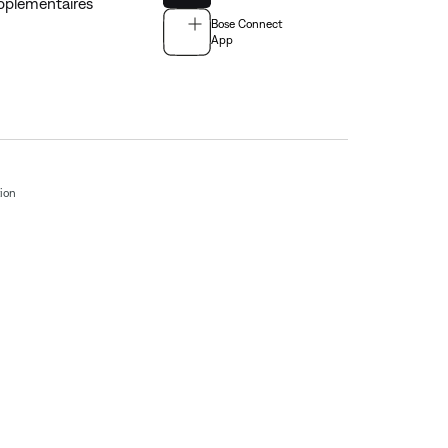
pplémentaires
Bose Connect
App
tion