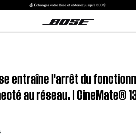
💰
Échangez votre Bose et obtenez jusqu’à 300 $!
se entraîne l'arrêt du fonctio
nnecté au réseau. | CineMate® 
5