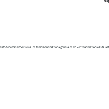
su
alité
Accessibilité
Avis sur les témoins
Conditions générales de vente
Conditions d'utilisa