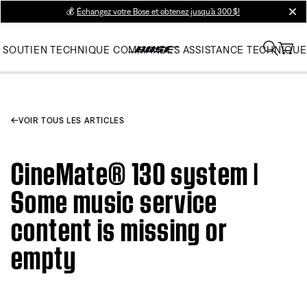
💰
Échangez votre Bose et obtenez jusqu’à 300 $!
clos
SOUTIEN TECHNIQUE
COMMANDES
ASSISTANCE TECHNIQUE
VOIR TOUS LES ARTICLES
CineMate® 130 system |
Some music service
content is missing or
empty