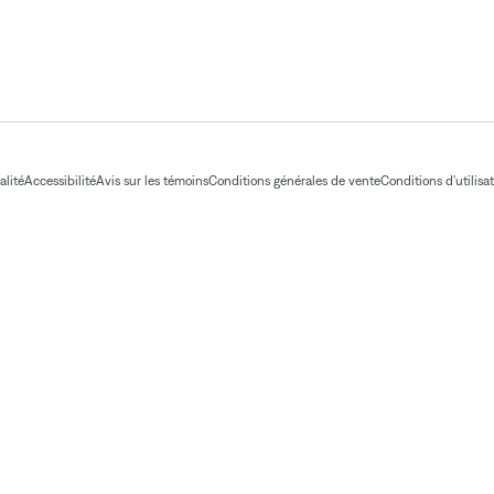
alité
Accessibilité
Avis sur les témoins
Conditions générales de vente
Conditions d'utilisa