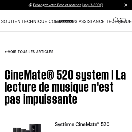
💰
Échangez votre Bose et obtenez jusqu’à 300 $!
clos
SOUTIEN TECHNIQUE
COMMANDES
ASSISTANCE TECHNIQUE
VOIR TOUS LES ARTICLES
CineMate® 520 system | La
lecture de musique n'est
pas impuissante
Système CineMate® 520