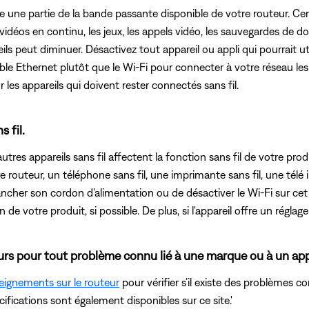
tilise une partie de la bande passante disponible de votre routeur
éos en continu, les jeux, les appels vidéo, les sauvegardes de don
ls peut diminuer. Désactivez tout appareil ou appli qui pourrait ut
n câble Ethernet plutôt que le Wi-Fi pour connecter à votre résea
 les appareils qui doivent rester connectés sans fil.
s fil.
utres appareils sans fil affectent la fonction sans fil de votre produ
routeur, un téléphone sans fil, une imprimante sans fil, une télé in
ncher son cordon d'alimentation ou de désactiver le Wi-Fi sur cet a
 de votre produit, si possible. De plus, si l'appareil offre un réglage
urs pour tout problème connu lié à une marque ou à un appar
eignements sur le routeur
pour vérifier s’il existe des problèmes 
écifications sont également disponibles sur ce site.'