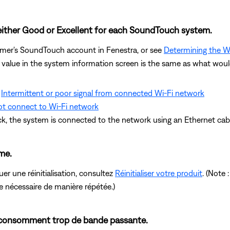
either Good or Excellent for each SoundTouch system.
omer's SoundTouch account in Fenestra, or see
Determining the Wi
 value in the system information screen is the same as what woul
e
Intermittent or poor signal from connected Wi-Fi network
t connect to Wi-Fi network
ck, the system is connected to the network using an Ethernet cab
ème.
er une réinitialisation, consultez
Réinitialiser votre produit
. (Note 
re nécessaire de manière répétée.)
eau consomment trop de bande passante.