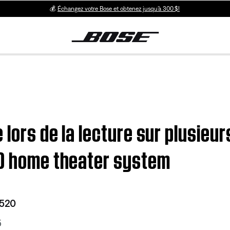
💰
Échangez votre Bose et obtenez jusqu’à 300 $!
 lors de la lecture sur plusie
20 home theater system
 520
5