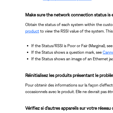
Make sure the network connection status is 
Obtain the status of each system within the cust
product
to view the RSSI value of the system. This
If the Status/RSSI is Poor or Fair (Marginal), se
If the Status shows a question mark, see
Canno
If the Status shows an image of an Ethernet ja
Réinitialisez les produits présentant le probl
Pour obtenir des informations sur la façon d’effectu
occasionnels avec le produit. Elle ne devrait pas êt
Vérifiez si d'autres appareils sur votre rés