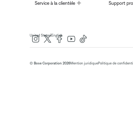
Toggle
Service à la clientèle
Support pro
|
United States
English
© Bose Corporation 2026
Mention juridique
Politique de confidenti