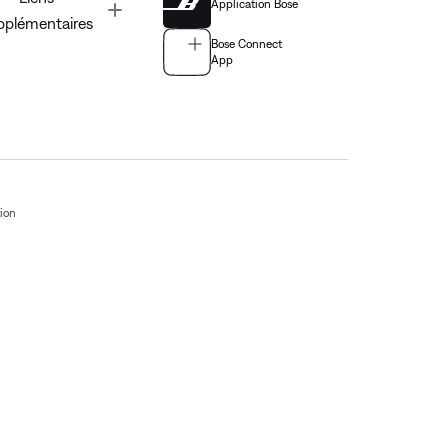
Application Bose
Toggle
pplémentaires
Bose Connect
App
tion