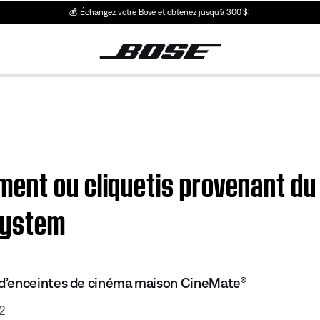
💰
Échangez votre Bose et obtenez jusqu’à 300 $!
ent ou cliquetis provenant du
system
d’enceintes de cinéma maison CineMate®
2