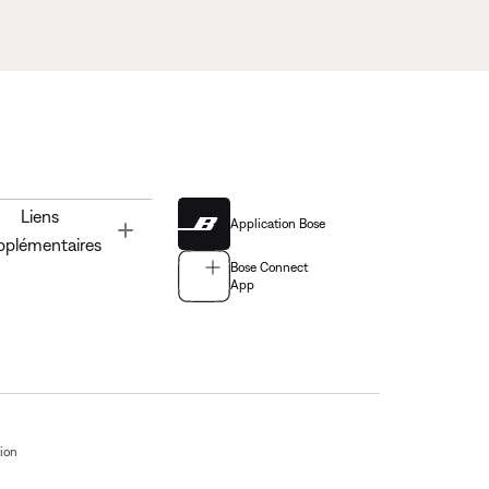
Liens
Application Bose
Toggle
pplémentaires
Bose Connect
App
tion