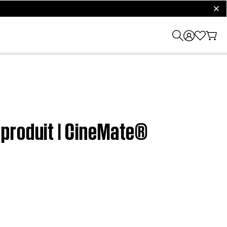
clos
 produit | CineMate®