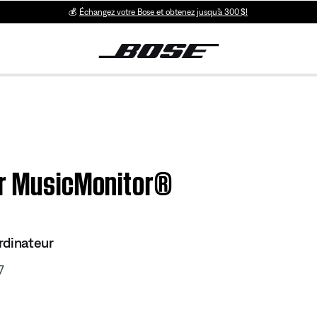
💰
Échangez votre Bose et obtenez jusqu’à 300 $!
er MusicMonitor®
rdinateur
7