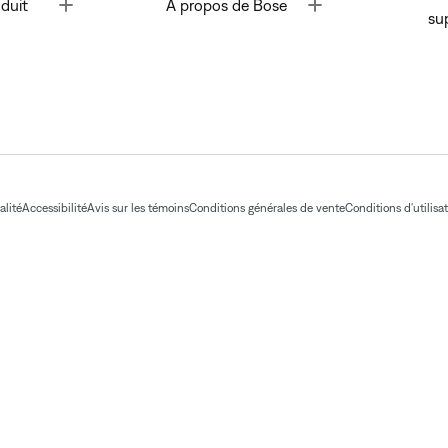
Toggle
Toggle
duit
À propos de Bose
su
alité
Accessibilité
Avis sur les témoins
Conditions générales de vente
Conditions d'utilisa