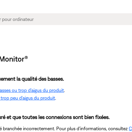
cMonitor®
ement la qualité des basses.
asses ou trop d'aigus du produit
.
trop peu d'aigus du produit
.
ré et que toutes les connexions sont bien fixées.
té branchée incorrectement. Pour plus d'informations, consultez
C