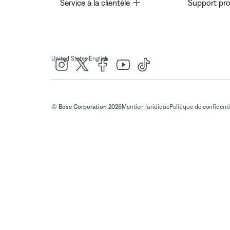
Toggle
Service à la clientèle
Support pro
|
United States
English
© Bose Corporation 2026
Mention juridique
Politique de confidenti