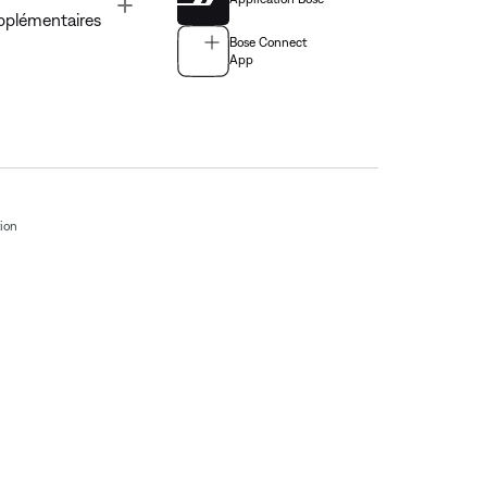
Toggle
pplémentaires
Bose Connect
App
tion