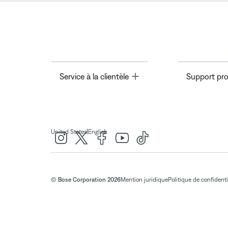
Toggle
Service à la clientèle
Support pro
|
United States
English
© Bose Corporation 2026
Mention juridique
Politique de confidenti