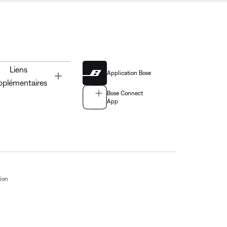
Liens
Application Bose
Toggle
pplémentaires
Bose Connect
App
tion