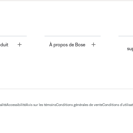
Toggle
Toggle
duit
À propos de Bose
su
alité
Accessibilité
Avis sur les témoins
Conditions générales de vente
Conditions d'utilisa