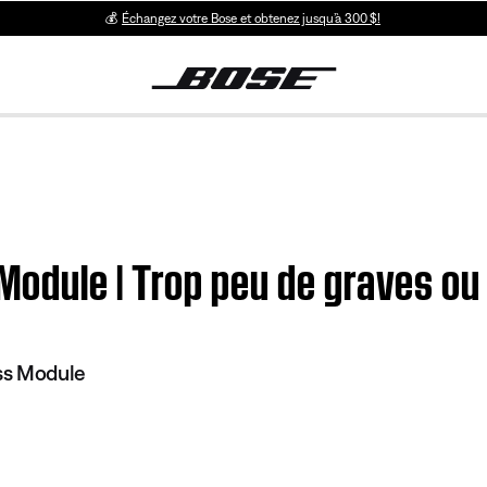
💰
Échangez votre Bose et obtenez jusqu’à 300 $!
dule | Trop peu de graves ou t
ss Module