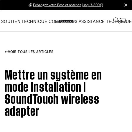
💰
Échangez votre Bose et obtenez jusqu’à 300 $!
clos
SOUTIEN TECHNIQUE
COMMANDES
ASSISTANCE TECHNIQUE
VOIR TOUS LES ARTICLES
Mettre un système en
mode Installation |
SoundTouch wireless
adapter