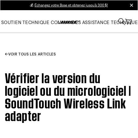
💰
Échangez votre Bose et obtenez jusqu’à 300 $!
clos
SOUTIEN TECHNIQUE
COMMANDES
ASSISTANCE TECHNIQUE
VOIR TOUS LES ARTICLES
Vérifier la version du
logiciel ou du micrologiciel |
SoundTouch Wireless Link
adapter