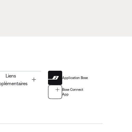
Liens
Application Bose
Toggle
pplémentaires
Bose Connect
App