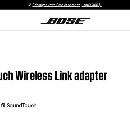
💰
Échangez votre Bose et obtenez jusqu’à 300 $!
uch Wireless Link adapter
 fil SoundTouch