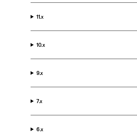
11.x
10.x
9.x
7.x
6.x