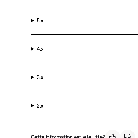
5.x
4.x
3.x
2.x
Cette information est-elle utile?