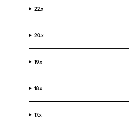
22.x
20.x
19.x
18.x
17.x