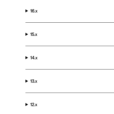
16.x
15.x
14.x
13.x
12.x