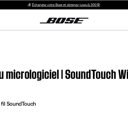
💰
Échangez votre Bose et obtenez jusqu’à 300 $!
du micrologiciel | SoundTouch W
 fil SoundTouch