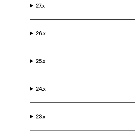
27.x
26.x
25.x
24.x
23.x