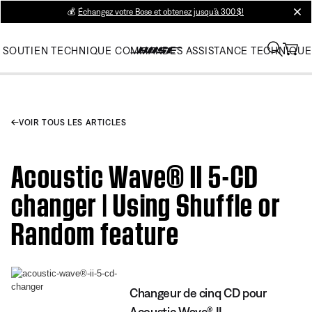
💰
Échangez votre Bose et obtenez jusqu’à 300 $!
clos
SOUTIEN TECHNIQUE
COMMANDES
ASSISTANCE TECHNIQUE
VOIR TOUS LES ARTICLES
Acoustic Wave® II 5-CD
changer | Using Shuffle or
Random feature
Changeur de cinq CD pour
Acoustic Wave® II