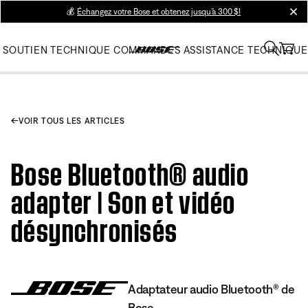
💰
Échangez votre Bose et obtenez jusqu’à 300 $!
clos
SOUTIEN TECHNIQUE
COMMANDES
ASSISTANCE TECHNIQUE
VOIR TOUS LES ARTICLES
Bose Bluetooth® audio
adapter | Son et vidéo
désynchronisés
Adaptateur audio Bluetooth® de
Bose