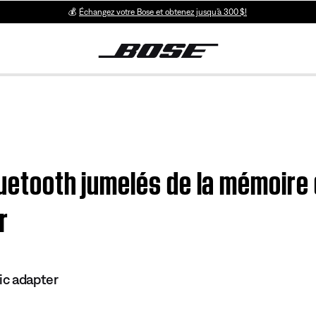
💰
Échangez votre Bose et obtenez jusqu’à 300 $!
luetooth jumelés de la mémoire 
r
c adapter