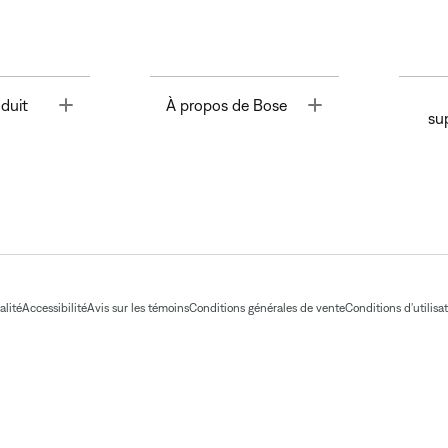
Toggle
Toggle
duit
À propos de Bose
su
alité
Accessibilité
Avis sur les témoins
Conditions générales de vente
Conditions d'utilisa