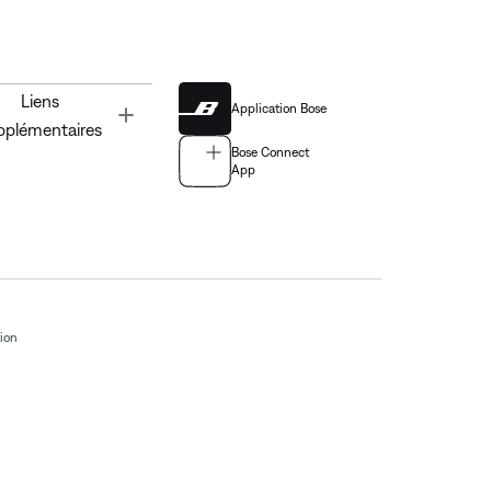
Liens
Application Bose
Toggle
pplémentaires
Bose Connect
App
tion