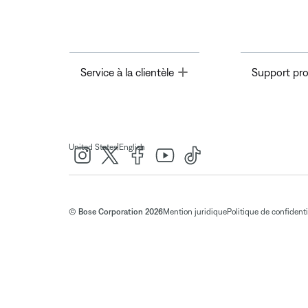
Toggle
Service à la clientèle
Support pro
|
United States
English
© Bose Corporation 2026
Mention juridique
Politique de confidenti