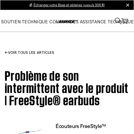
💰
Échangez votre Bose et obtenez jusqu’à 300 $!
clos
SOUTIEN TECHNIQUE
COMMANDES
ASSISTANCE TECHNIQUE
VOIR TOUS LES ARTICLES
Problème de son
intermittent avec le produit
| FreeStyle® earbuds
Écouteurs FreeStyle™