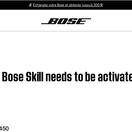
💰
Échangez votre Bose et obtenez jusqu’à 300 $!
 Bose Skill needs to be activa
 450