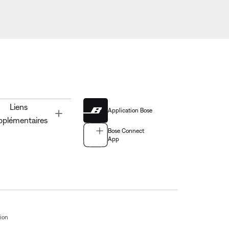
Liens
Application Bose
Toggle
pplémentaires
Bose Connect
App
tion