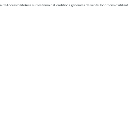
alité
Accessibilité
Avis sur les témoins
Conditions générales de vente
Conditions d'utilisa