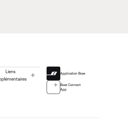
Liens
Application Bose
Toggle
pplémentaires
Bose Connect
App