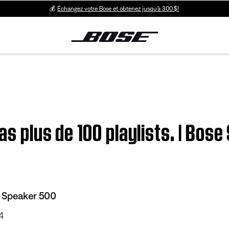
💰
Échangez votre Bose et obtenez jusqu’à 300 $!
pas plus de 100 playlists. | Bo
 Speaker 500
4