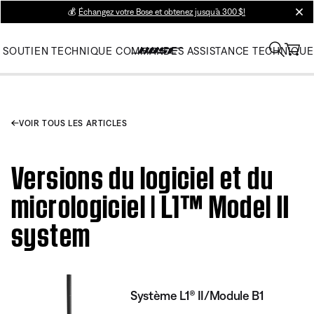
💰
Échangez votre Bose et obtenez jusqu’à 300 $!
clos
SOUTIEN TECHNIQUE
COMMANDES
ASSISTANCE TECHNIQUE
VOIR TOUS LES ARTICLES
Versions du logiciel et du
micrologiciel | L1™ Model II
system
Système L1® II/Module B1