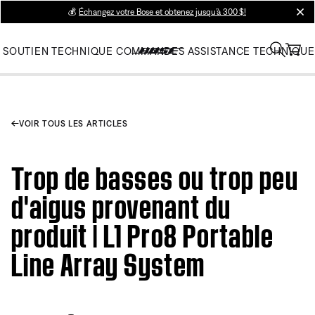
💰
Échangez votre Bose et obtenez jusqu’à 300 $!
clos
SOUTIEN TECHNIQUE
COMMANDES
ASSISTANCE TECHNIQUE
VOIR TOUS LES ARTICLES
Trop de basses ou trop peu
d'aigus provenant du
produit | L1 Pro8 Portable
Line Array System