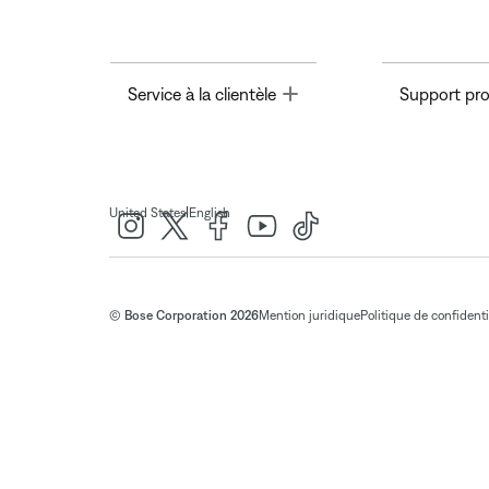
Toggle
Service à la clientèle
Support pro
|
United States
English
© Bose Corporation 2026
Mention juridique
Politique de confidenti