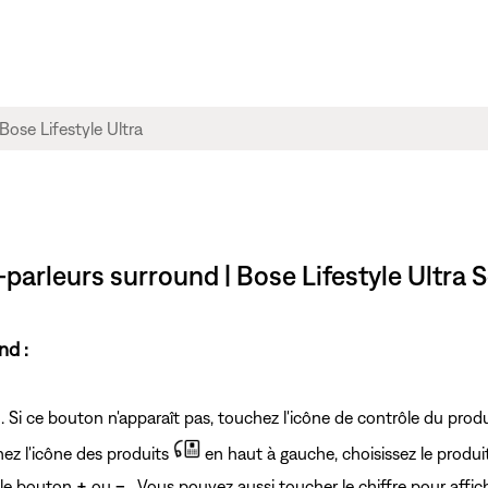
parleurs surround | Bose Lifestyle Ultra
nd :
. Si ce bouton n'apparaît pas, touchez l'icône de contrôle du prod
hez l'icône des produits
en haut à gauche, choisissez le produi
 le bouton
+
ou
–
. Vous pouvez aussi toucher le chiffre pour affiche