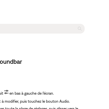
 Soundbar
uit
en bas à gauche de l'écran.
t à modifier, puis touchez le bouton Audio.
r toute la plage de réglages, puis glisser vers le