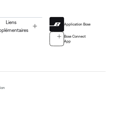
Liens
Application Bose
Toggle
pplémentaires
Bose Connect
App
tion