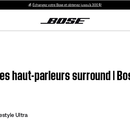
💰
Échangez votre Bose et obtenez jusqu’à 300 $!
s haut-parleurs surround | Bos
estyle Ultra