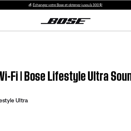
💰
Échangez votre Bose et obtenez jusqu’à 300 $!
i-Fi | Bose Lifestyle Ultra Sou
estyle Ultra