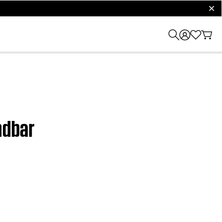
clos
ndbar