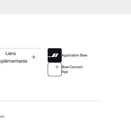
Liens
Application Bose
Toggle
pplémentaires
Bose Connect
App
tion