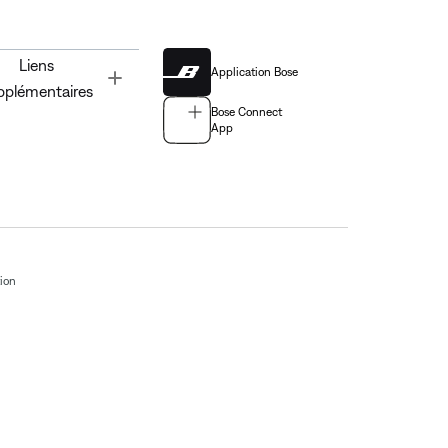
Liens
Application Bose
Toggle
pplémentaires
Bose Connect
App
tion