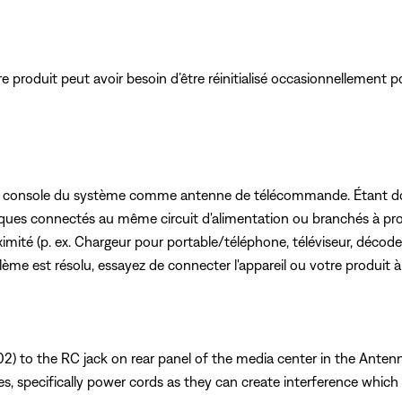
roduit peut avoir besoin d’être réinitialisé occasionnellement po
e la console du système comme antenne de télécommande. Étant do
oniques connectés au même circuit d'alimentation ou branchés à pr
imité (p. ex. Chargeur pour portable/téléphone, téléviseur, décode
blème est résolu, essayez de connecter l'appareil ou votre produit à 
 to the RC jack on rear panel of the media center in the Antenn
s, specifically power cords as they can create interference whic