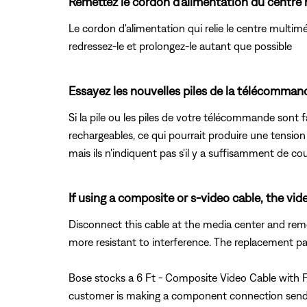
Remettez le cordon d'alimentation du centre 
Le cordon d'alimentation qui relie le centre multimé
redressez-le et prolongez-le autant que possible
Essayez les nouvelles piles de la télécomman
Si la pile ou les piles de votre télécommande sont f
rechargeables, ce qui pourrait produire une tension 
mais ils n'indiquent pas s'il y a suffisamment de c
If using a composite or s-video cable, the vi
Disconnect this cable at the media center and remov
more resistant to interference. The replacement pa
Bose stocks a 6 Ft - Composite Video Cable with F
customer is making a component connection send