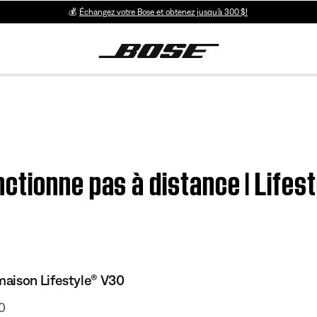
💰
Échangez votre Bose et obtenez jusqu’à 300 $!
ctionne pas à distance | Lifes
aison Lifestyle® V30
0