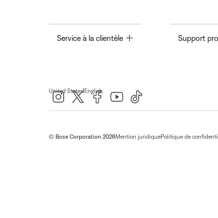
Toggle
Service à la clientèle
Support pro
|
United States
English
© Bose Corporation 2026
Mention juridique
Politique de confidenti