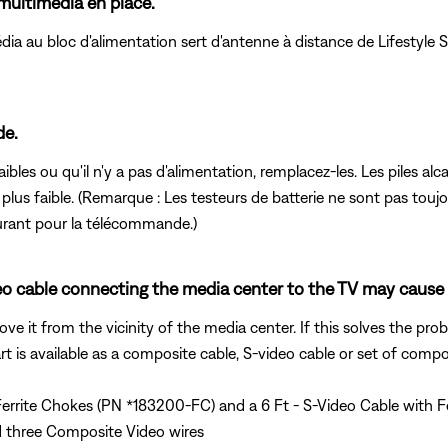
multimédia en place.
dia au bloc d'alimentation sert d'antenne à distance de Lifestyle 
de.
aibles ou qu'il n'y a pas d'alimentation, remplacez-les. Les piles 
plus faible. (Remarque : Les testeurs de batterie ne sont pas toujour
ourant pour la télécommande.)
deo cable connecting the media center to the TV may cause 
e it from the vicinity of the media center. If this solves the prob
rt is available as a composite cable, S-video cable or set of comp
errite Chokes (PN *183200-FC) and a 6 Ft - S-Video Cable with F
 three Composite Video wires