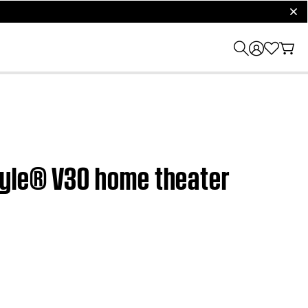
clos
tyle® V30 home theater