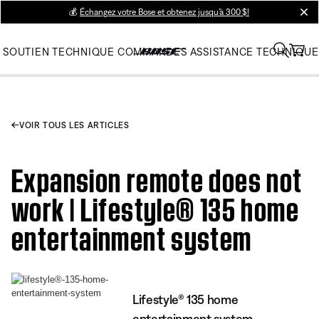
💰
Échangez votre Bose et obtenez jusqu’à 300 $!
clos
SOUTIEN TECHNIQUE
COMMANDES
ASSISTANCE TECHNIQUE
VOIR TOUS LES ARTICLES
Expansion remote does not
work | Lifestyle® 135 home
entertainment system
Lifestyle® 135 home
entertainment system